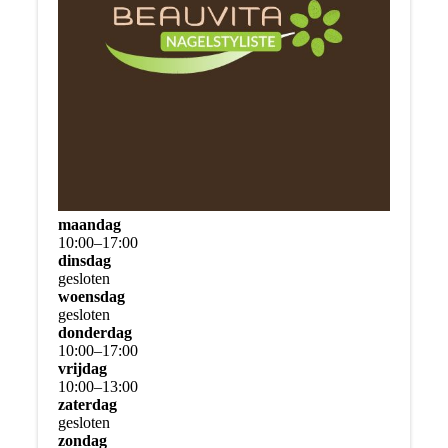
maandag
10
:
00
–
17
:
00
dinsdag
gesloten
woensdag
gesloten
donderdag
10
:
00
–
17
:
00
vrijdag
10
:
00
–
13
:
00
zaterdag
gesloten
zondag