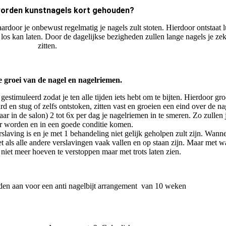
rden kunstnagels kort gehouden?
ardoor je onbewust regelmatig je nagels zult stoten. Hierdoor ontstaat l
los kan laten. Door de dagelijkse bezigheden zullen lange nagels je ze
zitten.
 groei van de nagel en nagelriemen.
estimuleerd zodat je ten alle tijden iets hebt om te bijten. Hierdoor gro
d en stug of zelfs ontstoken, zitten vast en groeien een eind over de na
aar in de salon) 2 tot 6x per dag je nagelriemen in te smeren. Zo zullen
r worden en in een goede conditie komen.
rslaving is en je met 1 behandeling niet gelijk geholpen zult zijn. Wanne
 als alle andere verslavingen vaak vallen en op staan zijn. Maar met w
 niet meer hoeven te verstoppen maar met trots laten zien.
den aan voor een anti nagelbijt arrangement van 10 weken