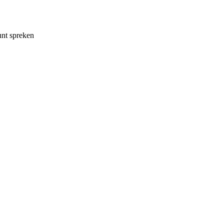
unt spreken
.