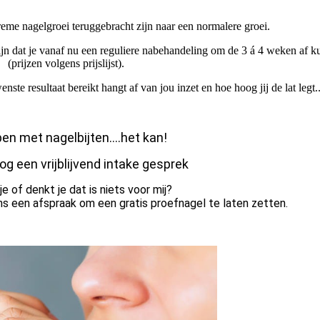
reme nagelgroei teruggebracht zijn naar een normalere groei.
zijn dat je vanaf nu een reguliere nabehandeling om de 3 á 4 weken af k
(prijzen volgens prijslijst).
nste resultaat bereikt hangt af van jou inzet en hoe hoog jij de lat legt.
en met nagelbijten....het kan!
og een vrijblijvend intake gesprek
je of denkt je dat is niets voor mij?
ens een afspraak om een gratis proefnagel te laten zetten.