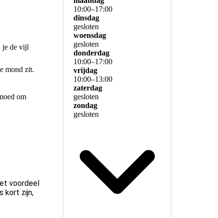
maandag
10
:
00
–
17
:
00
dinsdag
gesloten
woensdag
gesloten
je de vijl
donderdag
10
:
00
–
17
:
00
je mond zit.
vrijdag
10
:
00
–
13
:
00
zaterdag
e moed om
gesloten
zondag
gesloten
Het voordeel
 kort zijn,